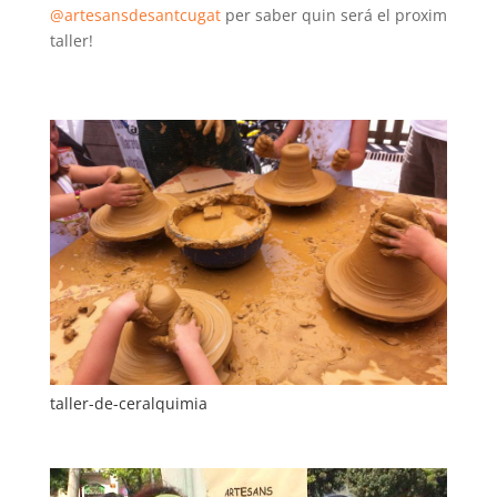
@artesansdesantcugat
per saber quin será el proxim
taller!
taller-de-ceralquimia